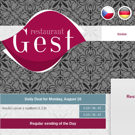
home
Res
Daily Deal for Monday, August 10
Hovězí vývar s nudlemi /1,3,9/
0,22l / 39,- Kč
0,22l / 39,- Kč
Regular sending of the Day