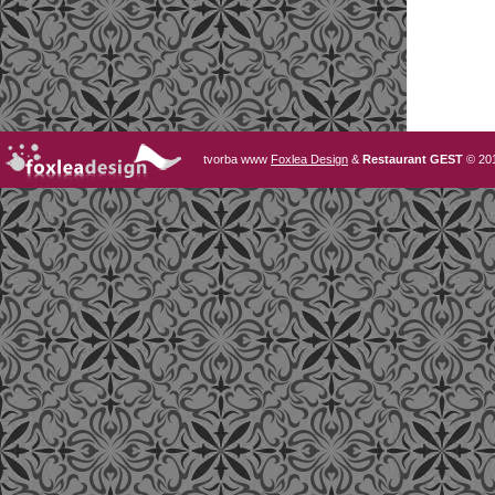
tvorba www
Foxlea Design
&
Restaurant GEST
© 20