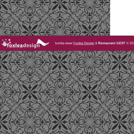
tvorba www
Foxlea Design
&
Restaurant GEST
© 20