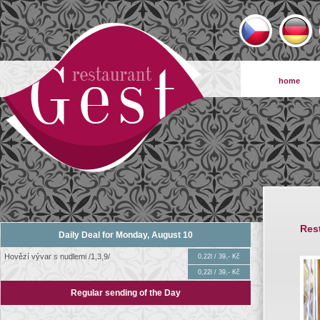
home
Res
Daily Deal for Monday, August 10
Hovězí vývar s nudlemi /1,3,9/
0,22l / 39,- Kč
0,22l / 39,- Kč
Regular sending of the Day