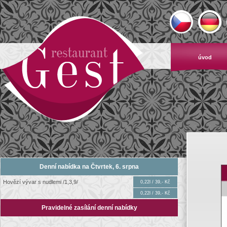
úvod
Denní nabídka na Čtvrtek, 6. srpna
Hovězí vývar s nudlemi /1,3,9/
0,22l / 39,- Kč
0,22l / 39,- Kč
Pravidelné zasílání denní nabídky