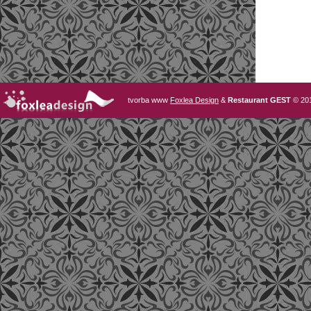
tvorba www
Foxlea Design
&
Restaurant GEST
© 20