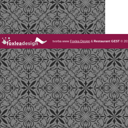
tvorba www
Foxlea Design
&
Restaurant GEST
© 20