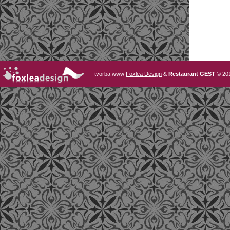
tvorba www
Foxlea Design
&
Restaurant GEST
© 20