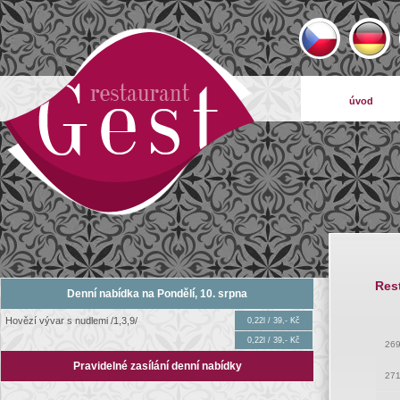
úvod
Res
Denní nabídka na Pondělí, 10. srpna
Hovězí vývar s nudlemi /1,3,9/
0,22l / 39,- Kč
0,22l / 39,- Kč
26
Pravidelné zasílání denní nabídky
27